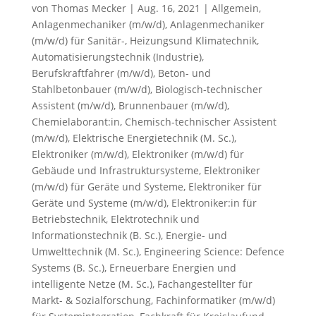
von
Thomas Mecker
|
Aug. 16, 2021
|
Allgemein
,
Anlagenmechaniker (m/w/d)
,
Anlagenmechaniker
(m/w/d) für Sanitär-, Heizungsund Klimatechnik
,
Automatisierungstechnik (Industrie)
,
Berufskraftfahrer (m/w/d)
,
Beton- und
Stahlbetonbauer (m/w/d)
,
Biologisch-technischer
Assistent (m/w/d)
,
Brunnenbauer (m/w/d)
,
Chemielaborant:in
,
Chemisch-technischer Assistent
(m/w/d)
,
Elektrische Energietechnik (M. Sc.)
,
Elektroniker (m/w/d)
,
Elektroniker (m/w/d) für
Gebäude und Infrastruktursysteme
,
Elektroniker
(m/w/d) für Geräte und Systeme
,
Elektroniker für
Geräte und Systeme (m/w/d)
,
Elektroniker:in für
Betriebstechnik
,
Elektrotechnik und
Informationstechnik (B. Sc.)
,
Energie- und
Umwelttechnik (M. Sc.)
,
Engineering Science: Defence
Systems (B. Sc.)
,
Erneuerbare Energien und
intelligente Netze (M. Sc.)
,
Fachangestellter für
Markt- & Sozialforschung
,
Fachinformatiker (m/w/d)