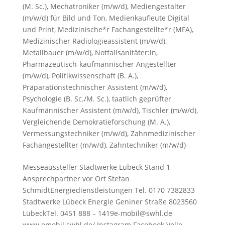
(M. Sc.)
,
Mechatroniker (m/w/d)
,
Mediengestalter
(m/w/d) für Bild und Ton
,
Medienkaufleute Digital
und Print
,
Medizinische*r Fachangestellte*r (MFA)
,
Medizinischer Radiologieassistent (m/w/d)
,
Metallbauer (m/w/d)
,
Notfallsanitäter:in
,
Pharmazeutisch-kaufmännischer Angestellter
(m/w/d)
,
Politikwissenschaft (B. A.)
,
Präparationstechnischer Assistent (m/w/d)
,
Psychologie (B. Sc./M. Sc.)
,
taatlich geprüfter
Kaufmännischer Assistent (m/w/d)
,
Tischler (m/w/d)
,
Vergleichende Demokratieforschung (M. A.)
,
Vermessungstechniker (m/w/d)
,
Zahnmedizinischer
Fachangestellter (m/w/d)
,
Zahntechniker (m/w/d)
Messeaussteller Stadtwerke Lübeck Stand 1
Ansprechpartner vor Ort Stefan
SchmidtEnergiedienstleistungen Tel. 0170 7382833
Stadtwerke Lübeck Energie Geniner Straße 8023560
LübeckTel. 0451 888 – 1419e-mobil@swhl.de
www.emobil.swhl.de/ Instagram Facebook Volle